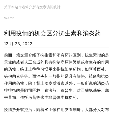
关于本站
作者简介
所有文章
访问统计
利用疫情的机会区分抗生素和消炎药
12 月 23, 2022
前面一篇文章
介绍了抗生素和消炎药的区别，抗生素指的是
天然的或者人工合成的具有抑制病原体繁殖或者生存的作用
的药物，临床上往往习惯用来指抗细菌药物，如阿莫西林、
头孢菌素等等。而消炎药一般指的是具有解热、镇痛和抗炎
作用的药物，除了肾上腺皮质激素以外，一般所说的消炎药
往往指的是阿司匹林、布洛芬、萘普生、对乙酰氨基酚、塞
来昔布、依托考昔等这类非甾体类抗炎药。
疫情放开管控后，随着🐏图像在朋友圈刷屏，大部分人对布