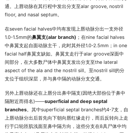
通。上唇动脉在其行程中发出分支至alar groove, nostril
floor, and nasal septum。
在seven facial halves中均有发现上唇动脉分出一支外径
1.0-1.5mm的
鼻翼支(alar branch)
；在nine facial halves
中鼻翼支起自面动脉主干，此时其外径1.0-2.5mm；in one
facial half鼻翼支缺如。鼻翼支走行于alar groove深面中
间部分，在大多数尸体中鼻翼支发出分支至the lateral
aspect of the ala and the nostril sill。至nostril sill的分
支位于组织深层，并与鼻中隔的动脉分支交通。
另外上唇动脉还在上唇分出鼻中隔支(因绝大部份位于鼻中
隔附近而得名)——
superficial and deep septal
branches
。其中superficial septal branches约4-7支，自
上唇动脉分出后首先向下朝向唇红缘走行，而后反转向上走
行于口轮匝肌浅面至鼻中隔方向，这些分支在8具尸体中均