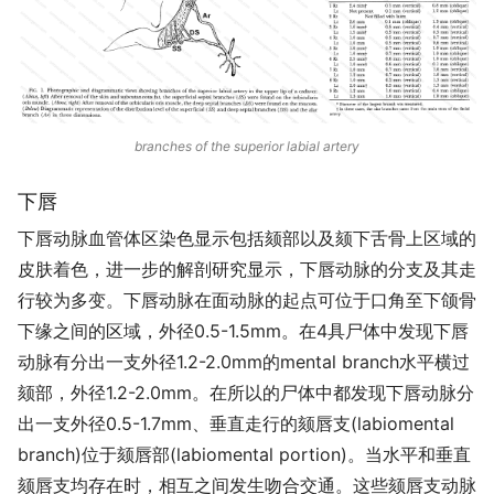
branches of the superior labial artery
下唇
下唇动脉血管体区染色显示包括颏部以及颏下舌骨上区域的
皮肤着色，进一步的解剖研究显示，下唇动脉的分支及其走
行较为多变。下唇动脉在面动脉的起点可位于口角至下颌骨
下缘之间的区域，外径0.5-1.5mm。在4具尸体中发现下唇
动脉有分出一支外径1.2-2.0mm的mental branch水平横过
颏部，外径1.2-2.0mm。在所以的尸体中都发现下唇动脉分
出一支外径0.5-1.7mm、垂直走行的颏唇支(labiomental
branch)位于颏唇部(labiomental portion)。当水平和垂直
颏唇支均存在时，相互之间发生吻合交通。这些颏唇支动脉