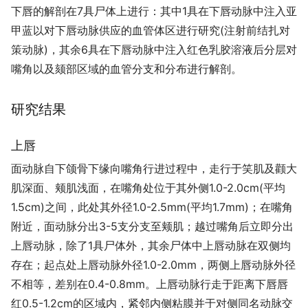
下唇的解剖在7具尸体上进行：其中1具在下唇动脉中注入亚
甲蓝以对下唇动脉供应的血管体区进行研究(注射前结扎对
策动脉)，其余6具在下唇动脉中注入红色乳胶溶液后分层对
嘴角以及颏部区域的血管分支和分布进行解剖。
研究结果
上唇
面动脉自下颌骨下缘向嘴角行进过程中，走行于笑肌及颧大
肌深面、颊肌浅面，在嘴角处位于其外侧1.0-2.0cm(平均
1.5cm)之间，此处其外径1.0-2.5mm(平均1.7mm)；在嘴角
附近，面动脉分出3-5支分支至颊肌；越过嘴角后立即分出
上唇动脉，除了1具尸体外，其余尸体中上唇动脉在双侧均
存在；起点处上唇动脉外径1.0-2.0mm，两侧上唇动脉外径
不相等，差别在0.4-0.8mm。上唇动脉行走于距离下唇唇
红0.5-1.2cm的区域内，紧邻内侧粘膜并于对侧同名动脉交