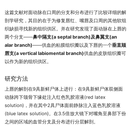
这篇文献对面动脉在口周的分支和分布进行了比较详细的解
剖学研究，其目的在于为修复唇红、嘴唇及口周的其他软组
织缺损寻找新的组织供区。并在研究发现了面动脉在上唇的
两个分支——
鼻中隔支(a septal branch)及鼻翼支(an
alar branch)
——供血的粘膜组织瓣以及下唇的一个
垂直颏
唇支(a vertical labiomental branch)
供血的皮肤组织瓣可
以作为新的组织供区。
研究方法
上唇的解剖在9具新鲜尸体上进行：在9具新鲜尸体双侧面
动脉跨下颌骨下缘处注入红色乳胶溶液(red latex
solution)，并在其中2具尸体面前静脉注入蓝色乳胶溶液
(blue latex solution)。在3.5倍放大镜下对嘴角至鼻部下份
之间的区域的血管分支及分布进行分层解剖。