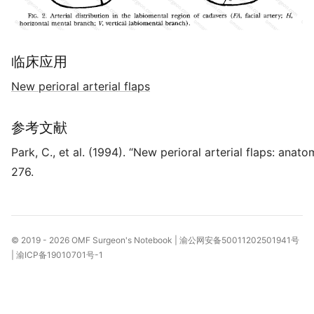
临床应用
New perioral arterial flaps
参考文献
Park, C., et al. (1994). “New perioral arterial flaps: anat
276.
© 2019 - 2026
OMF Surgeon's Notebook
|
渝公网安备50011202501941号
|
渝ICP备19010701号-1