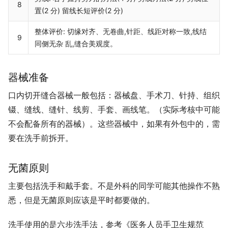
8
置(2 分) 留线长短评价(2 分)
整体评价: 切缘对齐、无卷曲,针距、线距对称一致,线结
9
同侧无杂 乱,缝合美观度。
器械准备
口内切开缝合器械一般包括：器械盘、手术刀、针持、组织
镊、缝线、缝针、线剪、手套、画线笔。（实际考核中可能
不会配备所有的器械）。这些器械中，如果有外包中的，需
要在洗手前拆开。
无菌原则
主要包括洗手和戴手套。不是外科的同学可能其他操作不熟
悉，但是无菌原则应该是平时都要做的。
洗手使用的是六步洗手法，参考
《医务人员手卫生规范