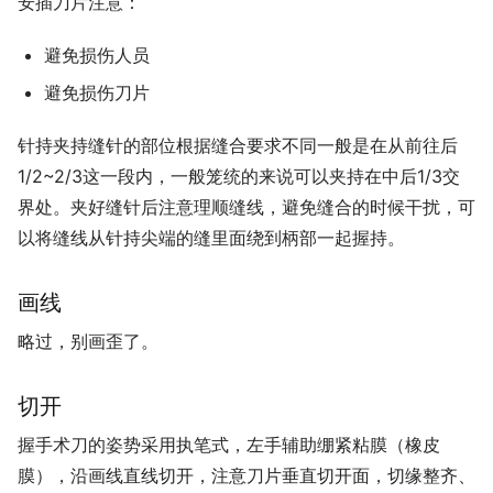
安插刀片注意：
避免损伤人员
避免损伤刀片
针持夹持缝针的部位根据缝合要求不同一般是在从前往后
1/2~2/3这一段内，一般笼统的来说可以夹持在中后1/3交
界处。夹好缝针后注意理顺缝线，避免缝合的时候干扰，可
以将缝线从针持尖端的缝里面绕到柄部一起握持。
画线
略过，别画歪了。
切开
握手术刀的姿势采用执笔式，左手辅助绷紧粘膜（橡皮
膜），沿画线直线切开，注意刀片垂直切开面，切缘整齐、