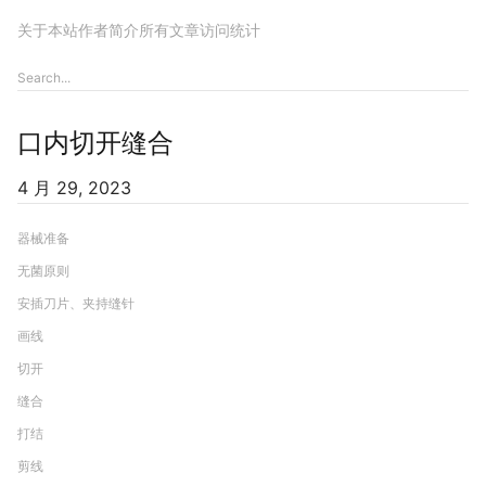
关于本站
作者简介
所有文章
访问统计
口内切开缝合
4 月 29, 2023
器械准备
无菌原则
安插刀片、夹持缝针
画线
切开
缝合
打结
剪线