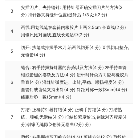
安插刀片、夹持缝针: 用持针器正确安插刀片的方法(2
3
分) 持针器夹持缝针位置(缝针后 1/3 处)(2 分)
画线:用划线笔在套筒内橡胶片上画 2.5cm 长直线(2 分)
4
用钢尺比对画线,直线长短适中(2 分)
切开: 执笔式持握手术刀,沿画线切开(4 分) 直线切口整齐,
5
无锯齿(4 分)
缝合: 右手持握持针器的姿势以及方法(4 分) 左手持血管
钳或齿镊的姿势及方法(4 分) 进针时针尖方向应与橡胶片
6
垂直(4 分) 沿缝针弧度进、出针,平稳、顺畅程度(4 分)
血管钳或齿镊夹持出针(4 分) 针距对称一致(3mm)(4 分)
线距对称一致(5mm)(4 分)
打结: 正确持针器打结(4 分) 正确手打结(4 分) 打结熟
7
练、顺畅,无滑结(4 分) 打结松紧度恰当,创缘对齐程度(4
分)创缘无缝隙(2创缘无卷曲(2分) 分)
剪线: 右手握持剪刀的方法(4 分) 剪线方法(2 分) 剪线位