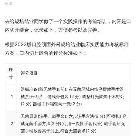
总结
去给规培结业同学做了一个实践操作的考前培训，内容是口
内切开缝合，记录如下，方便参考以及完善。
根据2023版口腔颌面外科规培结业临床实践能力考核标准
方案，口内切开缝合的评分标准如下：
序
评分项目
号
器械准备(戴无菌手套前): 在无菌区域内按序摆放手术器
1
械,打开刀片、缝线外包装 (2 分) 调整灯光聚焦于术野处
(2 分) 器械工作端朝向一致(2 分)
无菌原则(洗手、戴手套): 六步洗手方法(6 分)(可模拟) 穿
2
戴无菌手套方法(2 分)(可用一次性手套代替) 戴手套后无
菌手端放要高于肘上,符合无菌要求(2 分)