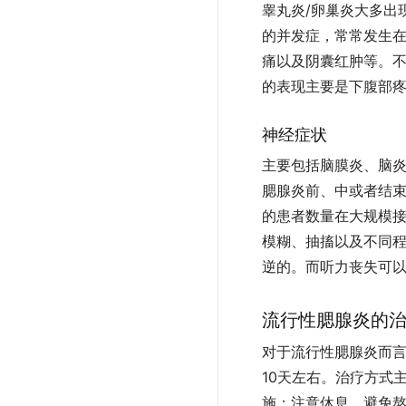
睾丸炎/卵巢炎大多出
的并发症，常常发生在
痛以及阴囊红肿等。
的表现主要是下腹部
神经症状
主要包括脑膜炎、脑
腮腺炎前、中或者结
的患者数量在大规模
模糊、抽搐以及不同
逆的。而听力丧失可
流行性腮腺炎的
对于流行性腮腺炎而
10天左右。治疗方式
施：注意休息，避免