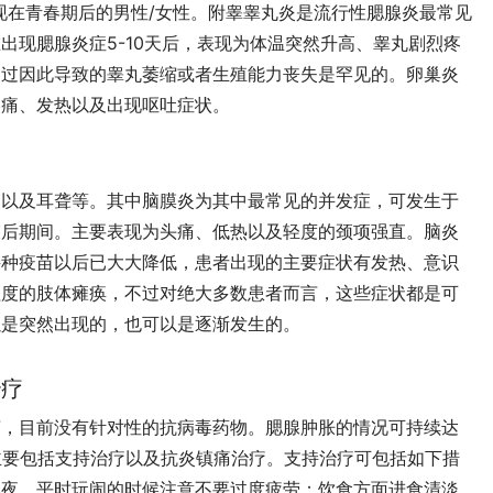
现在青春期后的男性/女性。附睾睾丸炎是流行性腮腺炎最常见
出现腮腺炎症5-10天后，表现为体温突然升高、睾丸剧烈疼
不过因此导致的睾丸萎缩或者生殖能力丧失是罕见的。卵巢炎
疼痛、发热以及出现呕吐症状。
炎以及耳聋等。其中脑膜炎为其中最常见的并发症，可发生于
束后期间。主要表现为头痛、低热以及轻度的颈项强直。脑炎
接种疫苗以后已大大降低，患者出现的主要症状有发热、意识
程度的肢体瘫痪，不过对绝大多数患者而言，这些症状都是可
以是突然出现的，也可以是逐渐发生的。
治疗
言，目前没有针对性的抗病毒药物。腮腺肿胀的情况可持续达
主要包括支持治疗以及抗炎镇痛治疗。支持治疗可包括如下措
熬夜，平时玩闹的时候注意不要过度疲劳；饮食方面进食清淡