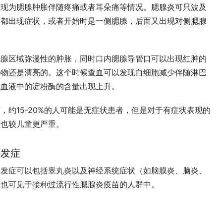
表现为腮腺肿胀伴随疼痛或者耳朵痛等情况。腮腺炎可只波及
腺都出现症状，或者开始时是一侧腮腺，后面又出现对侧腮腺
腮腺区域弥漫性的肿胀，同时口内腮腺导管口可以出现红肿的
泌物还是清亮的。这个时候查血可以发现白细胞减少伴随淋巴
，血液中的淀粉酶的含量出现上升。
，约15-20%的人可能是无症状患者，但是对于有症状表现的
状也较儿童更严重。
并发症
并发症可以包括睾丸炎以及神经系统症状（如脑膜炎、脑炎、
症也可见于接种过流行性腮腺炎疫苗的人群中。