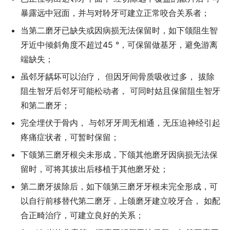
暴露远中冠面，并与对聆牙可建立正常咬合关系者；
当第二磨牙已缺失或因病损无法保留时，如下颌阻生智
牙近中倾斜角度不超过45 °，可保留做基牙，避免游离
端缺失；
虽邻牙龋坏可以治疗， 但因牙间骨质吸收过多， 拔除
阻生智牙后邻牙可能松动者， 可同时姑且保留阻生智牙
和第二磨牙；
完全埋伏于骨内， 与邻牙牙周无相通，无压迫神经引起
疼痛症状者，可暂时保留；
下颌第三磨牙根尖未形成，下颌其他磨牙因病损无法保
留时，可将其拔出后移植于其他磨牙处；
第二磨牙拔除后，如下颌第三磨牙牙根未完全形成，可
以自行前移替代第二磨牙，上颌磨牙建立咬牙合， 如配
合正畸治疗，可建立良好的关系；