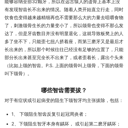
能够容纳全部32颗牙，所以在远古猿人的遗骨上基本上没
有发现智齿长不出来的情况。随着人类开始直立行走，同时
饮食也变得越来越精细再也不需要那么大的力量去咀嚼食物
了，刺激颌骨生长的力量变小了，所以颌骨也变得不那么发
达了，但是牙齿数目并没有明显退化，这就导致板凳上的人
多了坐不下，只能歪七扭八挤着座，而第三磨牙又是最后才
长出来的，所以那个时候往往已经没有足够的位置了，只能
部分长出来甚至完全长不出来了，或者歪着长，露出个头来
（比如上颌的智齿。P.S. 上面的颌骨叫上颌骨，下面的颌骨
叫下颌骨）。
哪些智齿需要拔？
对于有症状或引起病变的阻生下颌智牙均主张拔除，包括：
1、 下颌阻生智齿反复引起冠周炎者；
2、下颌阻生智牙本身有龋坏， 或引起第二磨牙龋坏；