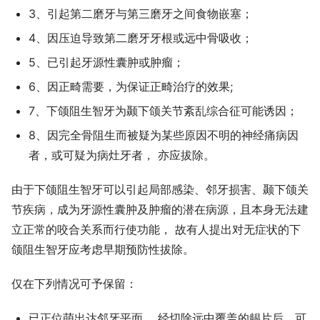
3、引起第二磨牙与第三磨牙之间食物嵌塞；
4、因压迫导致第二磨牙牙根或远中骨吸收；
5、已引起牙源性囊肿或肿瘤；
6、因正畸需要，为保证正畸治疗的效果;
7、下颌阻生智牙为颞下颌关节紊乱综合征可能诱因；
8、因完全骨阻生而被疑为某些原因不明的神经痛病因
者，或可疑为病灶牙者， 亦应拔除。
由于下颌阻生智牙可以引起局部感染、邻牙损害、颞下颌关
节疾病，成为牙源性囊肿及肿瘤的潜在病源，且本身无法建
立正常的咬合关系而行使功能， 故有人提出对无症状的下
颌阻生智牙应考虑早期预防性拔除。
仅在下列情况可予保留：
已正位萌出达邻牙平面， 经切除远中覆盖的龈片后，可