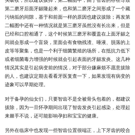
头吸收，所以建议拔掉；第二幅图中，由于智齿的存在导致
第二磨牙后面牙龈隆起来，也和第二磨牙之间形成了一个藏
污纳垢的间隙，基于和前面一样的原因也建议拔除；再发第
二幅图中还有一种情况就是第三磨牙虽然没有长出来，但是
已经和口腔相通了，这个时候第三磨牙和覆盖在上面牙龈之
间就会形成一个盲袋，里面会有食物残渣、唾液、脱落的上
皮等等聚集，也是一个利于细菌繁殖的场所，在抵抗力低下
或者细菌毒力增强的时候就会引起表面的牙龈发炎。这几种
情况其实是引起病变前的情况，对于部分嫌麻烦不愿意拔除
的人，也建议定期去看看牙医复查一下，如果发现有病变的
迹象可以早期处理。
对于备孕的仙女们，只要智齿不是全被骨头包着的，都建议
拔除，因为一旦怀孕期间出现了智齿发炎引起感染，处理起
来棘手不说，还可能影响孕妇和宝宝的健康。
另外在临床中也发现一些智齿位置很端正，上下牙齿的咬合