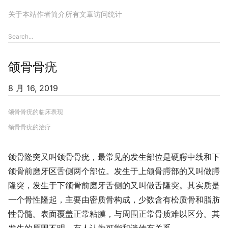
关于本站
作者简介
所有文章
访问统计
颌骨骨疣
8 月 16, 2019
颌骨骨疣的临床表现
颌骨骨疣的治疗
颌骨隆突又叫颌骨骨疣，最常见的发生部位是硬腭中线和下
颌骨前磨牙区舌侧两个部位。发生于上颌骨腭部的又叫做腭
隆突，发生于下颌骨前磨牙舌侧的又叫做舌隆突。其实质是
一个骨性隆起，主要由密质骨构成，少数含有松质骨和脂肪
性骨髓。表面覆盖正常粘膜，与周围正常骨质难以区分。其