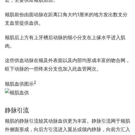
近，主要供应颊肌后部。
颊肌前份由面动脉在距离口角大约1厘米的地方发出数支分
支血管提供血供。
颊肌后上方有上牙槽后动脉的细小分支在上缘水平进入肌
肉。
这些供血动脉在颊及外表面以及内部均形成丰富的吻合网，
眶下动脉的一些终末分支也加入此血管网次。
2
颊肌血供图示
静脉引流
颊肌的静脉引流较其动脉血供更为丰富。静脉引流网于颊肌
外侧面形成，向后方引流进入翼丛或颌内静脉，向前方汇入