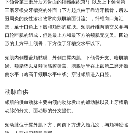
1
下颌骨第三磨牙后方骨面的结缔组织束
）以及上下颌骨第
三磨牙根尖牙槽突的外面（下方起点由于靠近牙槽骨，所以
冠周炎的炎性渗出物常向颊肌前面引流），纤维向口角汇
集，至于口角上下唇和颊部的皮肤。颊肌纤维向前交叉参与
口轮匝肌的组成，但是最上方和最下方的颊肌无交叉。四边
形的上方平上颌骨，下方位于牙槽突水平以下。
颊肌内侧覆盖颊黏膜，外侧由翼內肌、下颌骨升支、咬肌前
缘、
颊脂垫
以及颊咽筋膜覆盖。腮腺导管在上颌第二磨牙颊
侧水平（略高于颊肌水平中线）穿过颊肌进入口腔。
动脉血供
颊肌的供血动脉主要由颌内动脉发出的颊动脉以及上牙槽后
动脉的分支、面动脉的分支提供。
颊动脉位于翼外肌下方，向前下方进入颊几次，与颊神经临