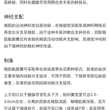
面静脉。同时在腮腺导管周围也有丰富的静脉丛。
神经支配
颊肌的运动神经发自面动脉，在颊脂垫深面形成神经网络后
再发出分支至颊肌，由于这种丰富的吻合支的存在，切取颊
肌黏膜瓣后对余留的颊肌活动功能并无影响。其感觉冲动则
由下颌神经的颊长神经传递。
制备
颊肌黏膜瓣可采取蒂在前或者蒂在后两种形式。前者的血供
主要有颌内动脉分支提供，可用于腭部、下颌骨等部位缺损
修复；后者的血供则由面动脉分支提供。
上方切口位于腮腺导管乳头下方，组织瓣宽度可达2.5-
3.0cm左右，分离的层面在颊肌浅面、颊咽筋膜深面。后方
可达翼下颌缝前方，前面可至口角（或形成Y型；若采用蒂