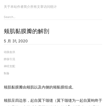
关于本站
作者简介
所有文章
访问统计
颊肌黏膜瓣的解剖
5 月 31, 2020
动脉血供
静脉引流
神经支配
制备
颊肌黏膜瓣由颊肌以及内侧的颊黏膜组成。
颊肌呈四边形，起自翼下颌缝（翼下颌缝为一起自翼钩终于