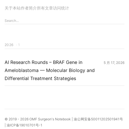
关于本站
作者简介
所有文章
访问统计
2026
· 1
AI Research Rounds – BRAF Gene in
5 月 17, 2026
Ameloblastoma — Molecular Biology and
Differential Treatment Strategies
© 2019 - 2026
OMF Surgeon's Notebook
|
渝公网安备50011202501941号
|
渝ICP备19010701号-1